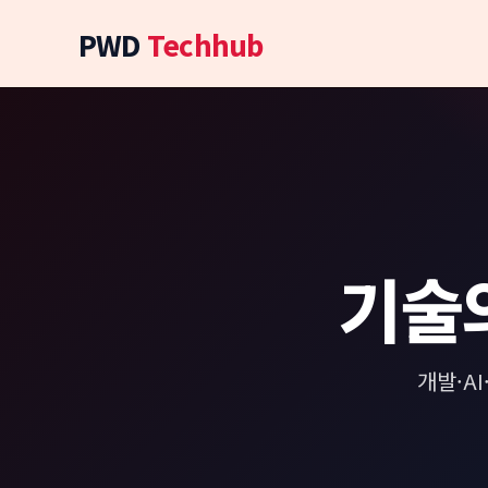
콘
PWD
Techhub
텐
츠
로
건
너
뛰
기
기술
개발·A