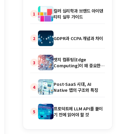
컬러 심리학과 브랜드 아이덴
1
티티 실무 가이드
GDPR과 CCPA 개념과 차이
2
엣지 컴퓨팅(Edge
3
Computing)이 왜 중요한
가
Post-SaaS 시대, AI
4
Native 앱의 구조와 특징
프로덕트에 LLM API를 붙이
5
기 전에 읽어야 할 것