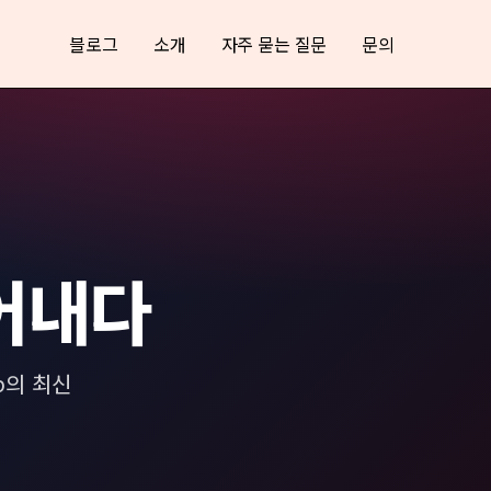
블로그
소개
자주 묻는 질문
문의
어내다
b의 최신