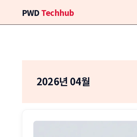
콘
PWD
Techhub
텐
츠
로
건
너
뛰
기
2026년 04월