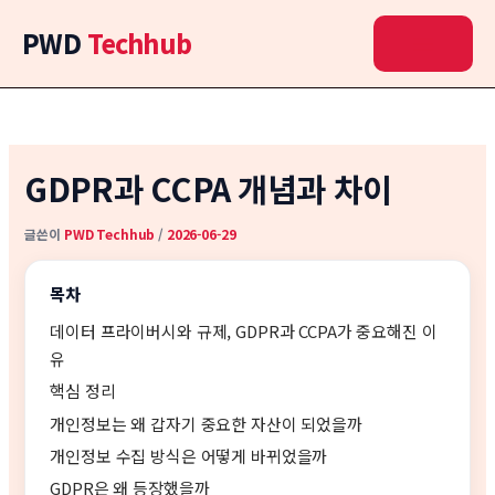
콘
PWD
Techhub
텐
츠
로
건
너
뛰
GDPR과 CCPA 개념과 차이
기
글쓴이
PWD Techhub
/
2026-06-29
목차
데이터 프라이버시와 규제, GDPR과 CCPA가 중요해진 이
유
핵심 정리
개인정보는 왜 갑자기 중요한 자산이 되었을까
개인정보 수집 방식은 어떻게 바뀌었을까
GDPR은 왜 등장했을까