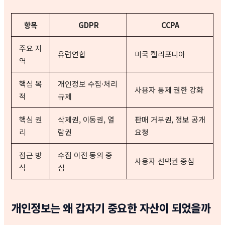
항목
GDPR
CCPA
주요 지
유럽연합
미국 캘리포니아
역
핵심 목
개인정보 수집·처리
사용자 통제 권한 강화
적
규제
핵심 권
삭제권, 이동권, 열
판매 거부권, 정보 공개
리
람권
요청
접근 방
수집 이전 동의 중
사용자 선택권 중심
식
심
개인정보는 왜 갑자기 중요한 자산이 되었을까