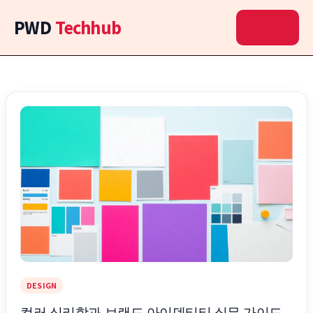
콘
PWD
Techhub
텐
츠
로
건
너
뛰
기
DESIGN
컬러 심리학과 브랜드 아이덴티티 실무 가이드