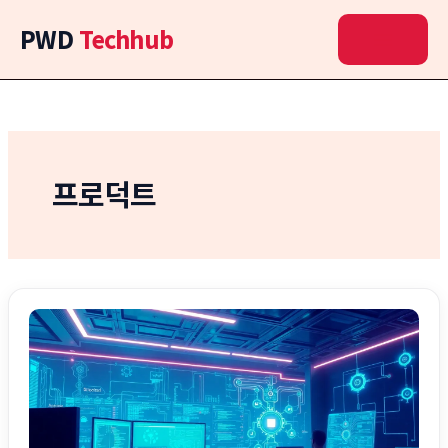
콘
PWD
Techhub
텐
츠
로
건
너
뛰
기
프로덕트