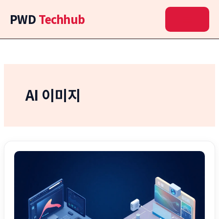
콘
PWD
Techhub
텐
츠
로
건
너
뛰
기
AI 이미지